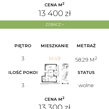
2
CENA M
13 400 zł
ZOBACZ >
PIĘTRO
MIESZKANIE
METRAŻ
3
M49
2
58.29 M
ILOŚĆ POKOI
STATUS
3
wolne
2
CENA M
13 300 zł