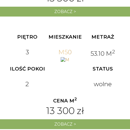
ZOBACZ >
PIĘTRO
MIESZKANIE
METRAŻ
3
M50
2
53.10 M
ILOŚĆ POKOI
STATUS
2
wolne
2
CENA M
13 300 zł
ZOBACZ >