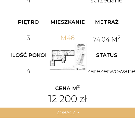
4
sprzedane
PIĘTRO
MIESZKANIE
METRAŻ
3
M46
2
74.04 M
ILOŚĆ POKOI
STATUS
4
zarezerwowan
2
CENA M
12 200 zł
ZOBACZ >